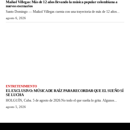
Maikol Villegas: Más de 12 años llevando la música popular colombiana a
nuevos escenarios
Santo Domingo — Maikol Villegas cuenta con una trayectoria de más de 12 años...
agosto 6, 2026
ENTRETENIMIENTO
EL EXCLUSIVO: MÚSICA DE RAÍZ PARA RECORDAR QUE EL SUEÑO SÍ
SE LUCHA
HOLGUÍN, Cuba. 5 de agosto de 2026.No todo el que sueña lo grita. Algunos...
agosto 5, 2026