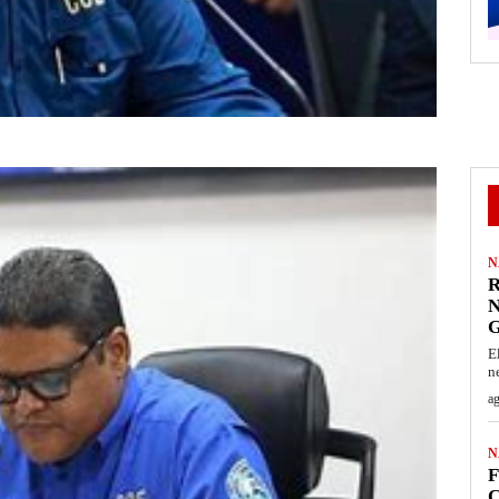
N
R
N
G
E
n
ag
N
F
C