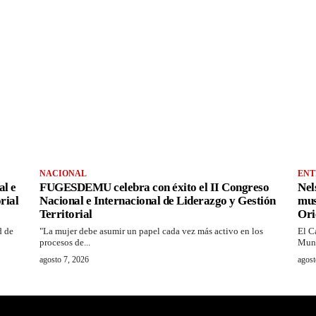
NACIONAL
ENT
al e
FUGESDEMU celebra con éxito el II Congreso
Nel
rial
Nacional e Internacional de Liderazgo y Gestión
mus
Territorial
Ori
d de
"La mujer debe asumir un papel cada vez más activo en los
El C
procesos de...
Muni
agosto 7, 2026
agost