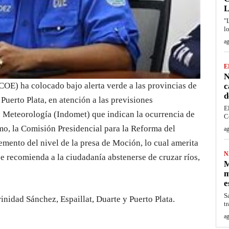
L
"
l
ag
E
N
OE) ha colocado bajo alerta verde a las provincias de
c
d
Puerto Plata, en atención a las previsiones
E
 Meteorología (Indomet) que indican la ocurrencia de
C
mo, la Comisión Presidencial para la Reforma del
ag
mento del nivel de la presa de Moción, lo cual amerita
N
se recomienda a la ciudadanía abstenerse de cruzar ríos,
M
m
e
S
inidad Sánchez, Espaillat, Duarte y Puerto Plata.
t
ag