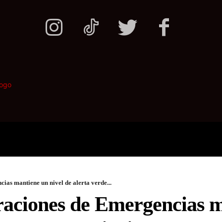
ONALES
POLITICA
DEPORTES
ias mantiene un nivel de alerta verde...
aciones de Emergencias m