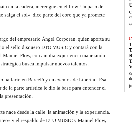
hata en la cadera, merengue en el flow. Un paso de
C
e salga el sol», dice parte del coro que ya promete
c
ag
cargo del empresario Ángel Corporan, quien aporta su
I
T
bajo el sello disquero DTO MUSIC y contará con la
l Manuel Flow, con amplia experiencia manejando
 estratégica busca impulsar nuevos talentos.
S
d
o bailarín en Barceló y en eventos de Libertad. Esa
ju
de la parte artística le dio la base para entender el
da presentación.
te nace desde la calle, la animación y la experiencia,
lienteo» y el respaldo de DTO MUSIC y Manuel Flow,