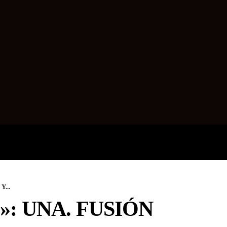
SALUD
ENCUESTA
TECNOL
...
: UNA. FUSIÓN