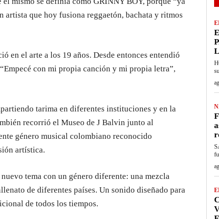
nde él mismo se definía como GRINNY BOY, porque “ya
un artista que hoy fusiona reggaetón, bachata y ritmos
E
E
P
ió en el arte a los 19 años. Desde entonces entendió
H
 “Empecé con mi propia canción y mi propia letra”,
s
ag
N
rtiendo tarima en diferentes instituciones y en la
F
mbién recorrió el Museo de J Balvin junto al
a
r
nente género musical colombiano reconocido
S
ón artística.
f
ag
 nuevo tema con un género diferente: una mezcla
llenato de diferentes países. Un sonido diseñado para
E
C
icional de todos los tiempos.
F