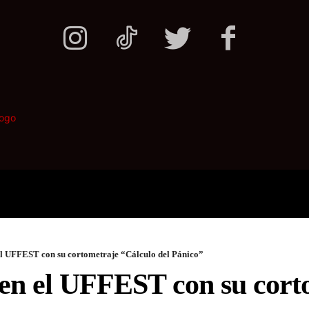
ONALES
POLITICA
DEPORTES
l UFFEST con su cortometraje “Cálculo del Pánico”
n el UFFEST con su corto