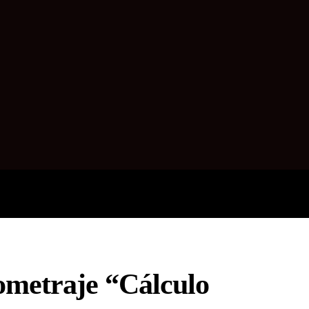
SALUD
ENCUESTA
TECNOL
metraje “Cálculo