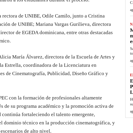
C
ag
 rectora de UNIBE, Odile Camilo, junto a Cristina
ación de UNIBE; Mariana Vargas Gurilieva, directora
N
M
irector de EGEDA dominicana, entre otras destacadas
m
mico.
e
S
t
licia María Álvarez, directora de la Escuela de Artes y
ag
la Estrella, coordinadora de la Licenciatura en
es de Cinematografía, Publicidad, Diseño Gráfico y
E
E
P
EC con la formación de profesionales altamente
H
s
avés de su programa académico y la promoción activa de
ag
ad continúa fortaleciendo el talento emergente,
el dominio técnico en la producción cinematográfica, y
 escenarios de alto nivel.