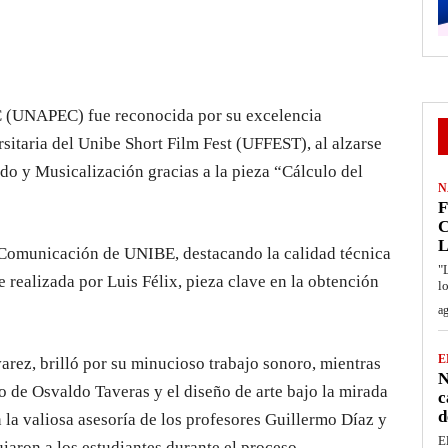
 (UNAPEC) fue reconocida por su excelencia
rsitaria del Unibe Short Film Fest (UFFEST), al alzarse
do y Musicalización gracias a la pieza “Cálculo del
N
F
C
L
 Comunicación de UNIBE, destacando la calidad técnica
"
ue realizada por Luis Félix, pieza clave en la obtención
l
ag
E
varez, brilló por su minucioso trabajo sonoro, mientras
N
go de Osvaldo Taveras y el diseño de arte bajo la mirada
c
d
 la valiosa asesoría de los profesores Guillermo Díaz y
E
aron a los estudiantes durante el proceso.