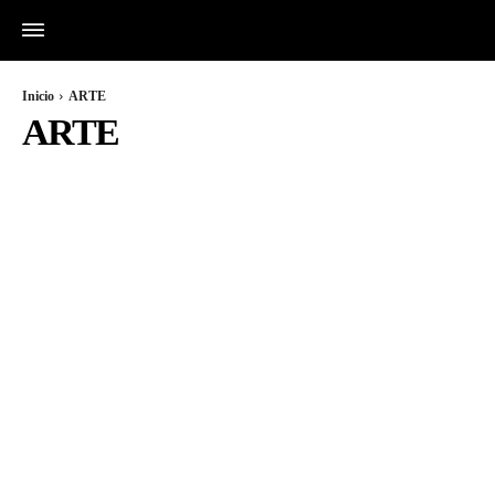
Inicio
ARTE
ARTE
ARTE
BLOG
CLIMAS
CULTURA
DEPORTES
ECONOMIA
EDUCACION