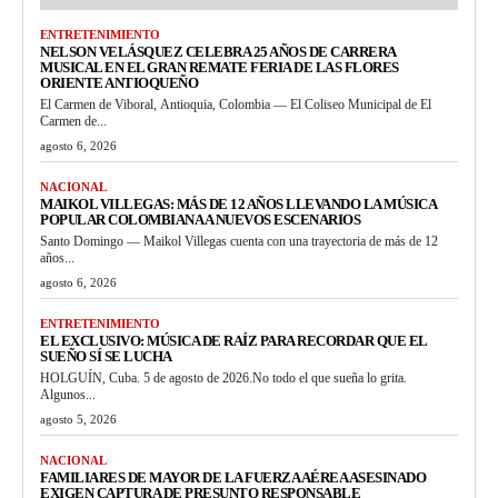
ENTRETENIMIENTO
NELSON VELÁSQUEZ CELEBRA 25 AÑOS DE CARRERA
MUSICAL EN EL GRAN REMATE FERIA DE LAS FLORES
ORIENTE ANTIOQUEÑO
El Carmen de Viboral, Antioquia, Colombia — El Coliseo Municipal de El
Carmen de...
agosto 6, 2026
NACIONAL
MAIKOL VILLEGAS: MÁS DE 12 AÑOS LLEVANDO LA MÚSICA
POPULAR COLOMBIANA A NUEVOS ESCENARIOS
Santo Domingo — Maikol Villegas cuenta con una trayectoria de más de 12
años...
agosto 6, 2026
ENTRETENIMIENTO
EL EXCLUSIVO: MÚSICA DE RAÍZ PARA RECORDAR QUE EL
SUEÑO SÍ SE LUCHA
HOLGUÍN, Cuba. 5 de agosto de 2026.No todo el que sueña lo grita.
Algunos...
agosto 5, 2026
NACIONAL
FAMILIARES DE MAYOR DE LA FUERZA AÉREA ASESINADO
EXIGEN CAPTURA DE PRESUNTO RESPONSABLE